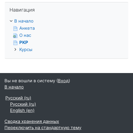
Пропустить Навигация
Навигация
В начало
Анкета
О нас
РКР
Курсы
Вы не вошли в систему (
Вход
)
В начало
Русский ‎(ru)‎
Русский ‎(ru)‎
English ‎(en)‎
Сводка хранения данных
Переключить на стандартную тему