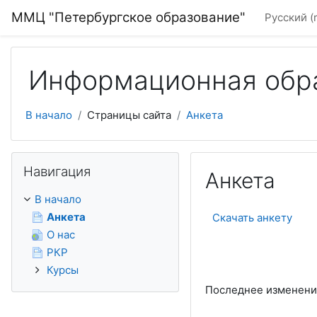
Перейти к основному содержанию
ММЦ "Петербургское образование"
Русский ‎(r
Информационная обра
В начало
Страницы сайта
Анкета
Пропустить Навигация
Навигация
Анкета
В начало
Анкета
Скачать анкету
О нас
РКР
Курсы
Последнее изменение: